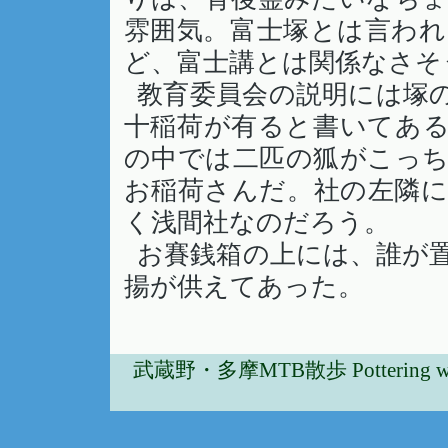
雰囲気。富士塚とは言わ
ど、富士講とは関係なさそ
教育委員会の説明には塚
十稲荷が有ると書いてあ
の中では二匹の狐がこっ
お稲荷さんだ。社の左隣
く浅間社なのだろう。
お賽銭箱の上には、誰が
揚が供えてあった。
武蔵野・多摩MTB散歩 Pottering w/Musa