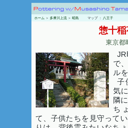
ホーム
＞
多摩川上流
＞
昭島
マップ ：
八王子
惣十稲
東京都
J
で
ル
子
気
隣
ち
て、子供たちを見守って
りは、背後霊みたいなち