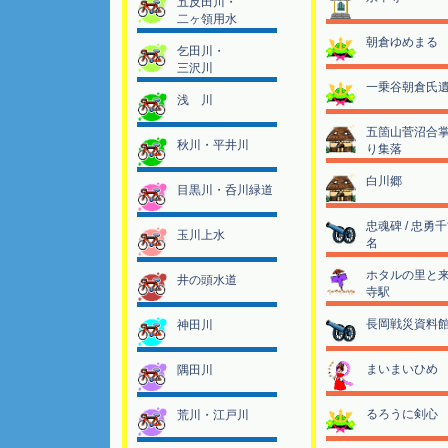
五反田川・
二ヶ領用水
朝倉ゆめまる
乞田川・
三沢川
一乗谷朝倉氏
浅 川
五箇山菅沼合
秋川・平井川
り集落
白川郷
目黒川・呑川緑道
忠魂碑 / 忠勇
玉川上水
名
ホタルの里と
井の頭水道
寺駅
長岡戦災資料
神田川
まいまいひめ
隅田川
るろうに剣心
荒川・江戸川