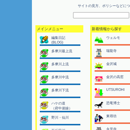
サイトの見方、ポリシーなどにつ
メインメニュー
新着情報から探す
編集日記
ウェルモ
(BLOG)
瑞龍寺
多摩川最上流
金沢城
多摩川上流
金沢の高窓
多摩川中流
UTSUROHI
多摩川下流
恐竜博士
ハケの道
（府中崖線）
東尋坊
野川・仙川
永平寺