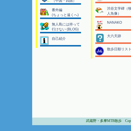
（中国・四国）
渋谷文学碑（牧
番外編
人魚像）
(ちょっと遠くへ)
NANAKO
無人島には持って
行けない (BLOG)
大六天跡
自己紹介
散歩日順リス
武蔵野・多摩MTB散歩 Copyright 2