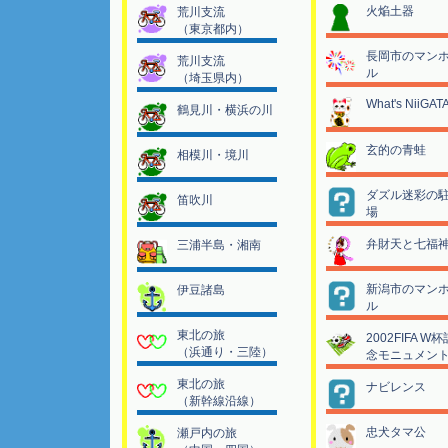
火焔土器
荒川支流
（東京都内）
長岡市のマン
荒川支流
ル
（埼玉県内）
What's NiiGAT
鶴見川・横浜の川
玄的の青蛙
相模川・境川
ダズル迷彩の
笛吹川
場
弁財天と七福
三浦半島・湘南
新潟市のマン
伊豆諸島
ル
東北の旅
2002FIFA W杯
（浜通り・三陸）
念モニュメン
東北の旅
ナビレンス
（新幹線沿線）
忠犬タマ公
瀬戸内の旅