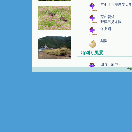
府中市市民農業大
菜の花畑
野津田見本園
冬瓜畑
梨園
稲刈り風景
四谷（府中）
武蔵野
中和田（多摩セン
檜原村
恩田川
農業の記念碑
小金井水田跡の碑