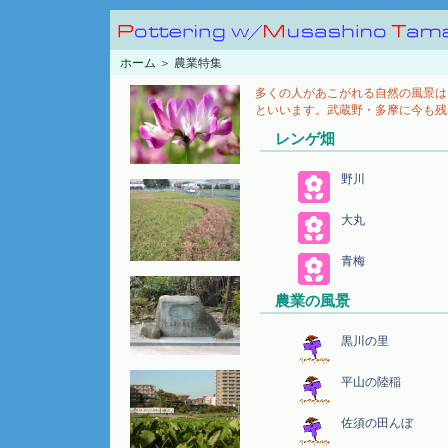
ホーム
＞ 農業特集
多くの人があこがれる自然の風景は
といいます。武蔵野・多摩に今も残
レンゲ畑
野川
大丸
青梅
農業の風景
黒川の里
平山の陸稲
佐須の田んぼ