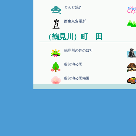
どんど焼き
西東京変電所
（鶴見川）町 田
鶴見川の鯉のぼり
薬師池公園
薬師池公園梅園
野津田薬師
ハス田（薬師池公園）
町田ぼたん園（民権の森）
そば畑（野津田見本園）