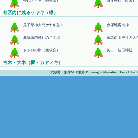
神代ケヤキ（御岳山）
飯守神社（町田）
都区内に残るケヤキ（欅）
鬼子母神大門ケヤキ並木
赤塚乳房大神
赤塚諏訪神社のこぶ欅
練馬白山神社の大
トトロの樹（西荻窪）
矢口・新田神社
古木・大木（榧・カヤノキ）
武蔵野・多摩MTB散歩 Pottering w/Musashino Tama Bike , Co
あきる野・広徳寺
あきる野・地蔵院
東村山・梅岩寺
日野・石田寺
稲城・高勝寺
世田谷・善養寺
世田谷・九品仏
芝・増上寺
古木・大木（椎・シイノキ）
百草園裏山
多摩・八坂神社