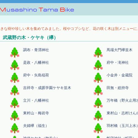
大きな樹や珍しい木を集めてみました。桜やコブシなど、花の咲く木は別メニューに
武蔵野の木・ケヤキ（欅）
調布・青渭神社
馬場大門欅並木
是政・八幡神社
府中・滝神社
府中・矢島稲荷
小金井・金蔵院
吉祥寺・成蹊学園ケヤキ並木
田無・総持寺
立川・八幡神社
万年橋（野火止用
東村山・梅岩寺
東村山・志村けん
夫婦欅（福生）
羽村橋（玉川上水