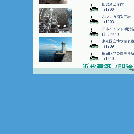
旧岩崎邸洋館
（1896）
赤レンガ酒造工場
（1903）
日本ペイント 明治
館（1909）
東京国立博物館表
（1909）
旧日比谷公園事務
（1910）
近代建築（明治
武蔵野
旧室伏学校校舎
（1875）
旧山辺学校校舎
（1885）
旧田中銀行博物館
（1898頃）
金森赤レンガ倉庫
（1907頃）
岩手銀行旧本店本