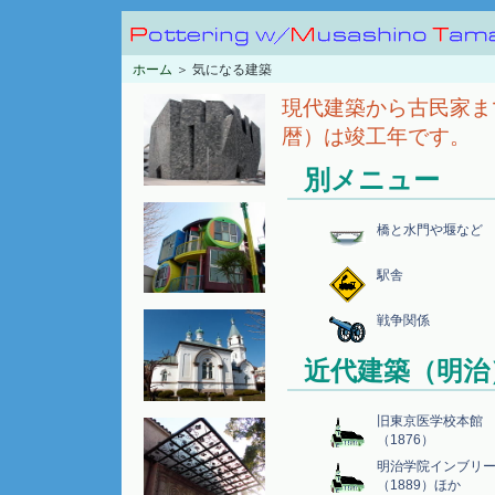
ホーム
＞ 気になる建築
現代建築から古民家ま
暦）は竣工年です。
別メニュー
橋と水門や堰など
駅舎
戦争関係
近代建築（明治
旧東京医学校本館
（1876）
明治学院インブリ
（1889）ほか