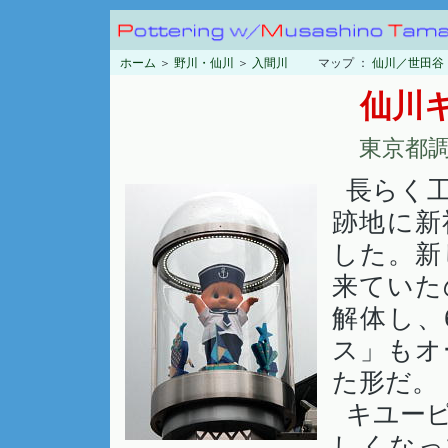
ホーム
＞
野川・仙川
＞
入間川
マップ ：
仙川／世田谷
仙川
東京都調
長らく
跡地に新
した。新
来ていた
解体し、
ス」もオ
た形だ。
キユー
しくなっ