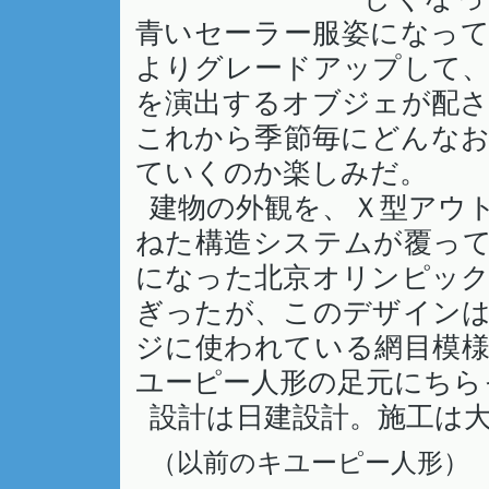
青いセーラー服姿になっ
よりグレードアップして
を演出するオブジェが配
これから季節毎にどんな
ていくのか楽しみだ。
建物の外観を、Ｘ型アウ
ねた構造システムが覆っ
になった北京オリンピッ
ぎったが、このデザイン
ジに使われている網目模
ユーピー人形の足元にちら
設計は日建設計。施工は
（以前のキユーピー人形