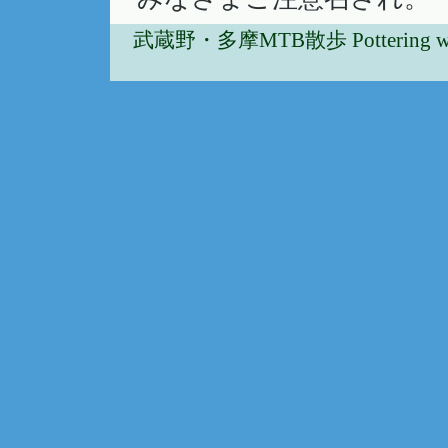
武蔵野・多摩MTB散歩 Pottering w/Musa