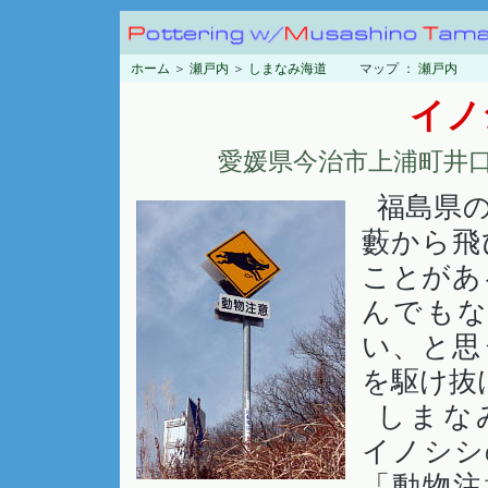
ホーム
＞
瀬戸内
＞
しまなみ海道
マップ ：
瀬戸内
イノ
愛媛県今治市上浦町井口
福島県
藪から飛
ことがあ
んでも
い、と思
を駆け抜
しまな
イノシシ
「動物注