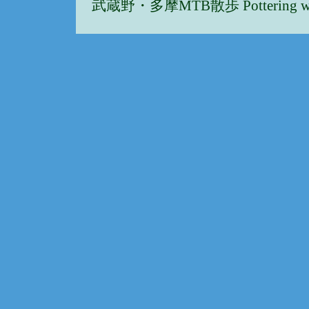
武蔵野・多摩MTB散歩 Pottering w/Musa