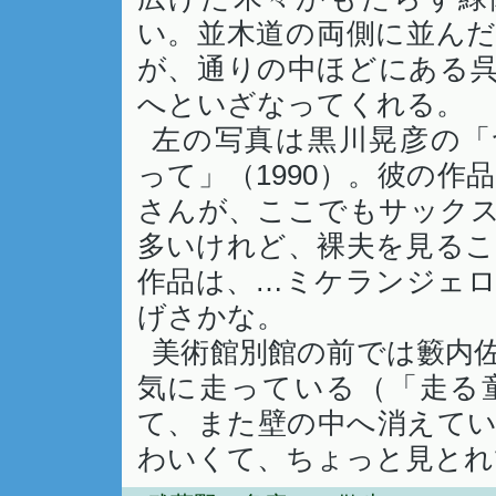
い。並木道の両側に並ん
が、通りの中ほどにある
へといざなってくれる。
左の写真は黒川晃彦の「
って」（1990）。彼の
さんが、ここでもサック
多いけれど、裸夫を見る
作品は、…ミケランジェ
げさかな。
美術館別館の前では籔内
気に走っている（「走る童
て、また壁の中へ消えて
わいくて、ちょっと見とれ