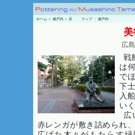
ホーム
＞
瀬戸内
＞
呉
マップ ：
瀬戸内
美
広島
戦
は
で
下
入
い
広
赤レンガが敷き詰められ
広げた木々がもたらす緑