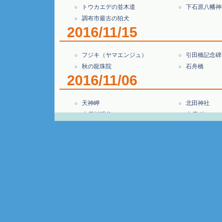
トウカエデの並木道
下石原八幡神
調布市最古の狛犬
2016/11/15
フジキ（ヤマエンジュ）
引田橋記念碑
秋の龍珠院
石舟橋
2016/11/06
天神岬
北田神社
木戸川渓谷
木戸ダム
楢葉町のかかし
コンパクトタ
愛犬狛犬
竜田駅
2016/11/05
汽車の碑
とんぼのめが
楢葉・広野紅葉サイクリング
大 滝
清之神社 ／ 前原地区集会所跡
シーベルト
2016/10/30