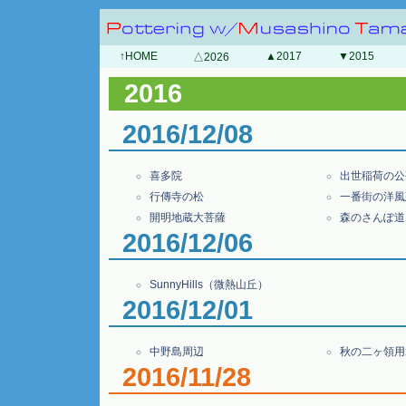
↑HOME
▲2017
▼2015
△2026
2016
2016/12/08
喜多院
出世稲荷の公
行傳寺の松
一番街の洋風
開明地蔵大菩薩
森のさんぽ道
2016/12/06
SunnyHills（微熱山丘）
2016/12/01
中野島周辺
秋の二ヶ領用
2016/11/28