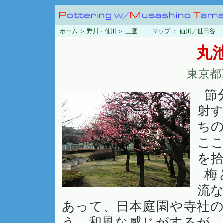
ホーム
＞
野川・仙川
＞
三鷹
マップ ：
仙川／世田谷
丸
東京都
節
射
ち
こ
を
梅
流
あって、日本庭園や寺社
う。和風な感じがするが