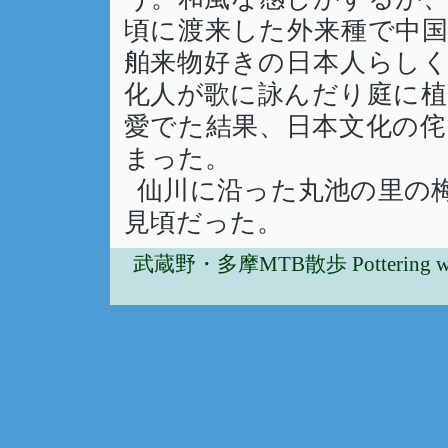
頃に渡来した外来種で中
舶来物好きの日本人らし
化人が歌に詠んだり庭に
愛でた結果、日本文化の
まった。
仙川に沿った丸池の里の
見頃だった。
武蔵野・多摩MTB散歩 Pottering w/Musa