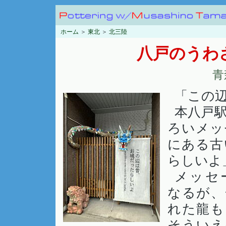
ホーム
＞
東北
＞
北三陸
八戸のうわさ
青
「この
本八戸
ろいメッ
にある古
らしいよ
メッセ
なるが、
れた龍も
そういえ