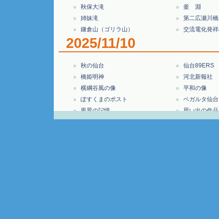
秋保大滝
釜 淵
姉妹滝
第二広瀬川橋
鎌倉山（ゴリラ山）
交流電化発祥
2025/11/10
秋の仙台
仙台89ERS
橋姫明神
河北新報社
横綱谷風の像
平和の像
ぽすくまのポスト
ベガルタ仙台
風景の記憶
思い出の作品
杜に聴く
ふたり
三世代
青葉山公園
2025/10/29
恵比寿駅高架下の壁画
晨
DOG / グラン
正傳寺の虎
天王洲のアート ２
ミッフィー公
ゴールドポスト
2025/10/17