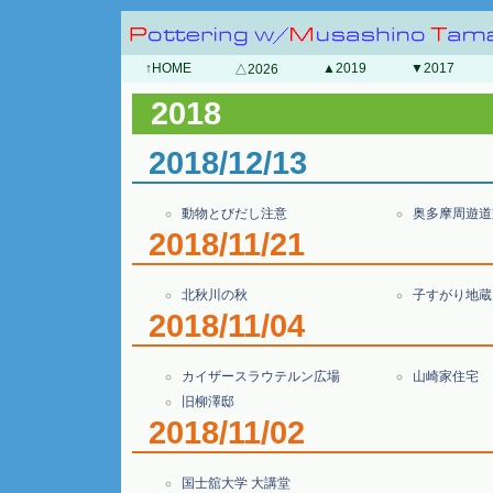
↑HOME
▲2019
▼2017
△2026
2018
2018/12/13
動物とびだし注意
奥多摩周遊道
2018/11/21
北秋川の秋
子すがり地蔵
2018/11/04
カイザースラウテルン広場
山崎家住宅
旧柳澤邸
2018/11/02
国士舘大学 大講堂