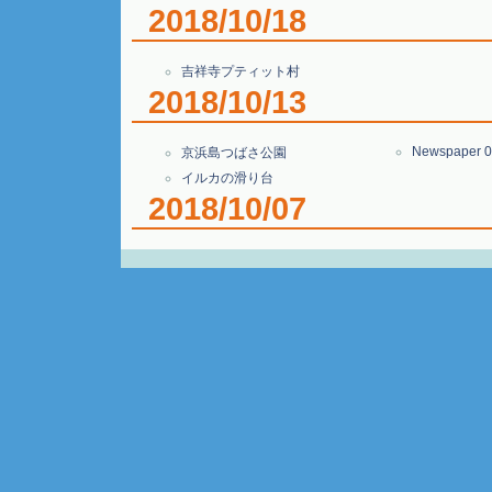
2018/10/18
吉祥寺プティット村
2018/10/13
Newspaper 0
京浜島つばさ公園
イルカの滑り台
2018/10/07
あぶきゅうサイクルトレイン
百々石公園
旧丸森郵便局
福一満虚空蔵
線彫りの猫神様
坂町大日堂の
赤いサイクルフェスタ丸森2018
かかしまつり
2018/09/08
T-Art Gallery
大きなくずか
Tap
雲鷹丸
2018/09/05